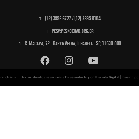
(12) 3896 6727 / (12) 3895 8104
pes@pesnochao.org.br
R. Macapá, 72 - Barra Velha, Ilhabela - SP, 11630-000
no chão - Todos os direitos reservados
Desenvolvido por
Ilhabela Digital
| Design p