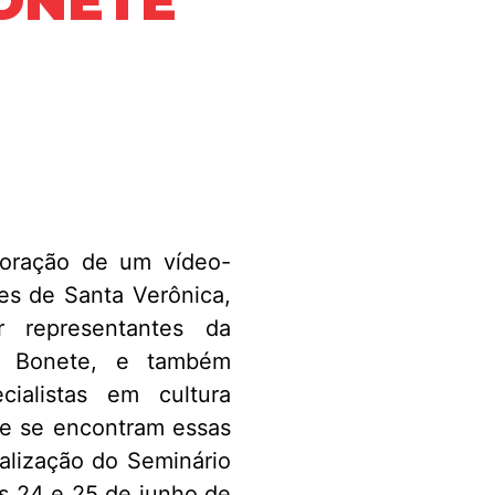
ONETE
boração de um vídeo-
des de Santa Verônica,
or representantes da
do Bonete, e também
ialistas em cultura
ue se encontram essas
alização do Seminário
as 24 e 25 de junho de